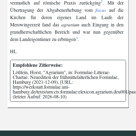
2
vermutlich
auf
römische
Praxis
zurückging
.
Mit
der
Übertragung
der
Abgabenerhebung
vom
fiscus
auf
die
Kirchen
für
deren
eigenes
Land
im
Laufe
der
Merowingerzeit
fand
das
agrarium
auch
Eingang
in
den
grundherrschaftlichen
Bereich
und
war
nun
gegenüber
3
dem
Landeigentümer
zu
erbringen
.
HL
Empfohlene Zitierweise:
Lößlein, Horst, "Agrarium", in: Formulae-Litterae-
Chartae. Neuedition der frühmittelalterlichen Formulae,
Hamburg (2021-12-09), [URL:
https://werkstatt.formulae.uni-
hamburg.de/texts/urn:cts:formulae:elexicon.agrarium.deu001/pass
(letzter Aufruf: 2026-08-10)