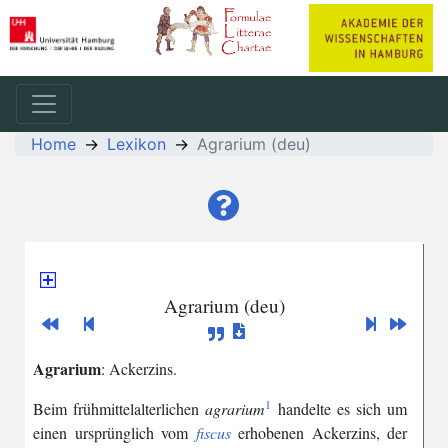
Home
Lexikon
Agrarium (deu)
Agrarium (deu)
Agrarium
:
Ackerzins
.
1
Beim
frühmittelalterlichen
agrarium
handelte
es
sich
um
einen
ursprünglich
vom
fiscus
erhobenen
Ackerzins
,
der