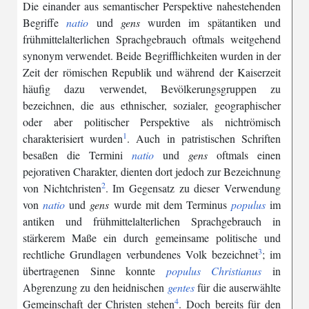
Die
einander
aus
semantischer
Perspektive
nahestehenden
Begriffe
natio
und
gens
wurden
im
spätantiken
und
frühmittelalterlichen
Sprachgebrauch
oftmals
weitgehend
synonym
verwendet
.
Beide
Begrifflichkeiten
wurden
in
der
Zeit
der
römischen
Republik
und
während
der
Kaiserzeit
häufig
dazu
verwendet
,
Bevölkerungsgruppen
zu
bezeichnen
,
die
aus
ethnischer
,
sozialer
,
geographischer
oder
aber
politischer
Perspektive
als
nichtrömisch
1
charakterisiert
wurden
.
Auch
in
patristischen
Schriften
besaßen
die
Termini
natio
und
gens
oftmals
einen
pejorativen
Charakter
,
dienten
dort
jedoch
zur
Bezeichnung
2
von
Nichtchristen
.
Im
Gegensatz
zu
dieser
Verwendung
von
natio
und
gens
wurde
mit
dem
Terminus
populus
im
antiken
und
frühmittelalterlichen
Sprachgebrauch
in
stärkerem
Maße
ein
durch
gemeinsame
politische
und
3
rechtliche
Grundlagen
verbundenes
Volk
bezeichnet
;
im
übertragenen
Sinne
konnte
populus
Christianus
in
Abgrenzung
zu
den
heidnischen
gentes
für
die
auserwählte
4
Gemeinschaft
der
Christen
stehen
.
Doch
bereits
für
den