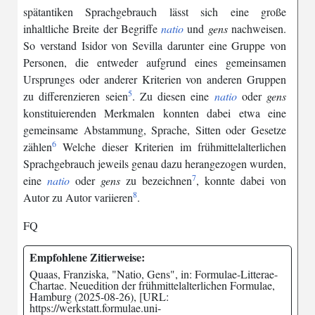
spätantiken
Sprachgebrauch
lässt
sich
eine
große
inhaltliche
Breite
der
Begriffe
natio
und
gens
nachweisen
.
So
verstand
Isidor
von
Sevilla
darunter
eine
Gruppe
von
Personen
,
die
entweder
aufgrund
eines
gemeinsamen
Ursprunges
oder
anderer
Kriterien
von
anderen
Gruppen
5
zu
differenzieren
seien
.
Zu
diesen
eine
natio
oder
gens
konstituierenden
Merkmalen
konnten
dabei
etwa
eine
gemeinsame
Abstammung
,
Sprache
,
Sitten
oder
Gesetze
6
zählen
Welche
dieser
Kriterien
im
frühmittelalterlichen
Sprachgebrauch
jeweils
genau
dazu
herangezogen
wurden
,
7
eine
natio
oder
gens
zu
bezeichnen
,
konnte
dabei
von
8
Autor
zu
Autor
variieren
.
FQ
Empfohlene Zitierweise:
Quaas, Franziska, "Natio, Gens", in: Formulae-Litterae-
Chartae. Neuedition der frühmittelalterlichen Formulae,
Hamburg (2025-08-26), [URL:
https://werkstatt.formulae.uni-