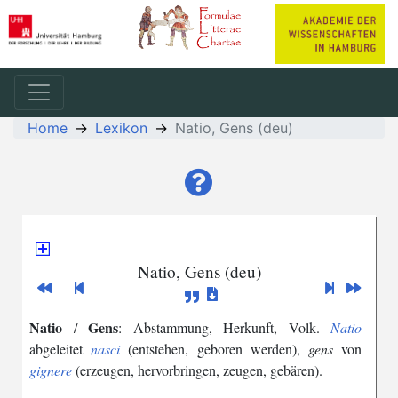
Home
Lexikon
Natio, Gens (deu)
Natio, Gens (deu)
Natio
Gens
/
:
Abstammung
,
Herkunft
,
Volk
.
Natio
abgeleitet
nasci
(
entstehen
,
geboren
werden
),
gens
von
gignere
(
erzeugen
,
hervorbringen
,
zeugen
,
gebären
).