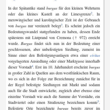
In
der
Spätantike
stand
burgus
für
den
kleinen
Wehrturm
2
oder
das
kleines
Kastell
an
der
Limesgrenze
.
In
merowingischer
und
karolingischer
Zeit
ist
der
Gebrauch
3
von
burgus
nur
vereinzelt
belegt
.
Es
scheint
jedoch
ein
Bedeutungswandel
stattgefunden
zu
haben
,
dessen
Ende
spätestens
mit
Liutprand
von
Cremona
(†
972
)
erreicht
wurde
.
Burgus
findet
sich
nun
in
der
Bedeutung
einer
geschlossenen
,
aber
unbefestigten
Siedlung
,
zumeist
im
Sinne
einer
den
Befestigungsanlagen
etwa
einer
civitas
vorgelagerten
Ansiedlung
oder
einer
Marktgasse
innerhalb
4
dieser
Vorstadt
.
Erst
im
10
.
Jahrhundert
erscheint
burgus
in
großer
Zahl
in
Quellen
aus
dem
westfränkischen
Raum
,
wo
es
sich
in
der
Folge
zur
Bezeichnung
zunächst
für
in
der
Regel
befestigte
Siedlungen
mit
Markt
und
sodann
auch
für
die
Stadt
entwickelte
,
zugleich
aber
ebenso
eine
einzelne
Vorstadt
wie
auch
die
Summe
der
Vorstädte
,
ein
5
Stadtviertel
oder
einen
Straßenzug
bezeichnen
konnte
.
Befestigte
Orte
bezeichnete
burgus
bereits
zuvor
im