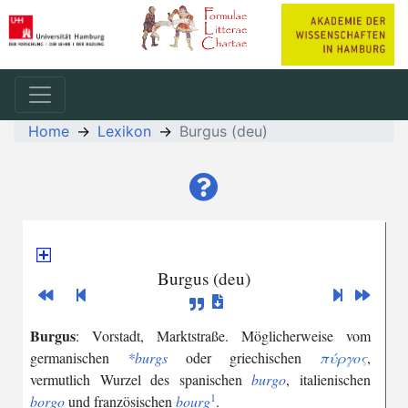
Home
Lexikon
Burgus (deu)
Burgus (deu)
Burgus
:
Vorstadt
,
Marktstraße
.
Möglicherweise
vom
germanischen
*burgs
oder
griechischen
πύργος
,
vermutlich
Wurzel
des
spanischen
burgo
,
italienischen
1
borgo
und
französischen
bourg
.