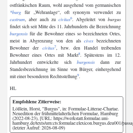
ostfränkischen
Raum
,
wohl
ausgehend
vom
germanischen
*burg
für
„Wehranlage“
,
oft
synonym
verwendet
zu
6
castrum
,
aber
auch
zu
civitas
.
Abgeleitet
von
burgus
findet
sich
seit
Mitte
des
11
.
Jahrhunderts
die
Bezeichnung
burgensis
für
die
Bewohner
eines
so
bezeichneten
Ortes
,
meist
in
Abgrenzung
von
den
als
cives
bezeichneten
7
Bewohner
der
civitas
,
bzw
.
den
Handel
treibenden
8
Bewohner
eines
Ortes
mit
Markt
.
Spätestens
im
12
.
Jahrhundert
entwickelte
sich
burgensis
dann
zur
Standesbezeichnung
im
Sinne
von
Bürger
,
einhergehend
9
mit
einer
besonderen
Rechtsstellung
.
HL
Empfohlene Zitierweise:
Lößlein, Horst, "Burgus", in: Formulae-Litterae-Chartae.
Neuedition der frühmittelalterlichen Formulae, Hamburg
(2022-08-23), [URL: https://werkstatt.formulae.uni-
hamburg.de/texts/urn:cts:formulae:elexicon.burgus.deu001/passag
(letzter Aufruf: 2026-08-09)