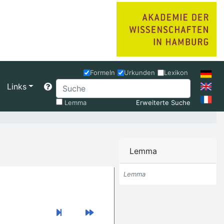
Formeln
Urkunden
Lexikon
Links
Lemma
Erweiterte Suche
Lemma
Lemma