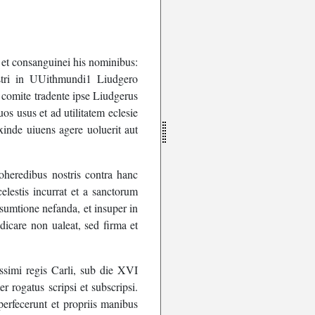
et
consanguinei
his
nominibus
:
tri
in
UUithmundi1
Liudgero
comite
tradente
ipse
Liudgerus
uos
usus
et
ad
utilitatem
eclesie
xinde
uiuens
agere
uoluerit
aut
oheredibus
nostris
contra
hanc
celestis
incurrat
et
a
sanctorum
sumtione
nefanda
,
et
insuper
in
dicare
non
ualeat
,
sed
firma
et
issimi
regis
Carli
,
sub
die
XVI
ter
rogatus
scripsi
et
subscripsi
.
perfecerunt
et
propriis
manibus