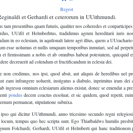
Regest
Reginaldi
et
Gerhardi
et
ceterorum
in
UUithmundi
.
us
tam
presentibus
quam
futuris
,
qualiter
nos
coheredes
et
conparticipes
rdus
,
UUifil
et
Helmberhtus
,
tradidimus
agrum
hereditarii
iuris
nos
endam
in
eo
eclesiam
,
in
aquilonali
latere
agri
illius
,
quem
a
UUrachario
uum
esse
uolumus
et
nullis
umquam
temporibus
inmutari
,
sed
ad
perpet
m
et
firmissimam
a
nobis
et
ab
omnibus
habeat
potestatem
,
quicquid
e
adere
decreuerit
ad
colendum
et
fructificandum
in
eclesia
dei
.
e
non
credimus
,
nos
ipsi
,
quod
absit
,
aut
aliquis
de
heredibus
uel
pr
aut
eam
infrangere
uoluerit
,
instigatus
a
diabulo
,
inprimitus
iram
dei
ab
ingressu
omnium
eclesiarum
alienus
existat
,
donec
se
emendat
a
pre
enti
pondus
decem
coactus
exsoluat
,
et
sic
quidem
,
quod
repetit
,
euin
ternum
permaneat
,
stipulatione
subnixa
.
ipso
qui
dicitur
UUithmundi
,
anno
tricesimo
secundo
regni
relegios
,
locum
,
tempus
quo
hec
scripta
sunt
.
Ego
Thiatbaldws
humilis
presbi
ignum
Folchardi
,
Gerhardi
,
UUifil
et
Helmberti
qui
hanc
traditionem