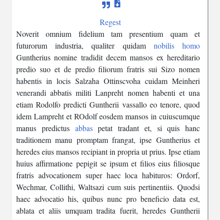
Regest
Noverit
omnium
fidelium
tam
presentium
quam
et
futurorum
industria
,
qualiter
quidam
nobilis
homo
Guntherius
nomine
tradidit
decem
mansos
ex
hereditario
predio
suo
et
de
predio
filiorum
fratris
sui
Sizo
nomen
habentis
in
locis
Salzaha
Ottinscvoha
cuidam
Meinheri
venerandi
abbatis
militi
Lanpreht
nomen
habenti
et
una
etiam
Rodolfo
predicti
Guntherii
vassallo
eo
tenore
,
quod
idem
Lampreht
et
ROdolf
eosdem
mansos
in
cuiuscumque
manus
predictus
abbas
petat
tradant
et
,
si
quis
hanc
traditionem
manu
promptam
frangat
,
ipse
Guntherius
et
heredes
eius
mansos
recipiant
in
propria
ut
prius
.
Ipse
etiam
huius
affirmatione
pepigit
se
ipsum
et
filios
eius
filiosque
fratris
advocationem
super
haec
loca
habituros
:
Ordorf
,
Wechmar
,
Collithi
,
Waltsazi
cum
suis
pertinentiis
.
Quodsi
haec
advocatio
his
,
quibus
nunc
pro
beneficio
data
est
,
ablata
et
aliis
umquam
tradita
fuerit
,
heredes
Guntherii