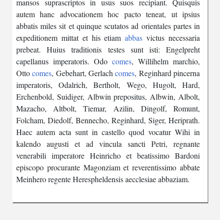
mansos
suprascriptos
in
usus
suos
recipiant
.
Quisquis
autem
hanc
advocationem
hoc
pacto
teneat
,
ut
ipsius
abbatis
miles
sit
et
quinque
scutatos
ad
orientales
partes
in
expeditionem
mittat
et
his
etiam
abbas
victus
necessaria
prebeat
.
Huius
traditionis
testes
sunt
isti
:
Engelpreht
capellanus
imperatoris
.
Odo
comes
,
Willihelm
marchio
,
Otto
comes
,
Gebehart
,
Gerlach
comes
,
Reginhard
pincerna
imperatoris
,
Odalrich
,
Bertholt
,
Wego
,
Hugolt
,
Hard
,
Erchenbold
,
Suidiger
,
Albwin
prepositus
,
Albwin
,
Albolt
,
Mazacho
,
Altbolt
,
Tiemar
,
Azilin
,
Dingolf
,
Romunt
,
Folcham
,
Diedolf
,
Bennecho
,
Reginhard
,
Siger
,
Heriprath
.
Haec
autem
acta
sunt
in
castello
quod
vocatur
Wihi
in
kalendo
augusti
et
ad
vincula
sancti
Petri
,
regnante
venerabili
imperatore
Heinricho
et
beatissimo
Bardoni
episcopo
procurante
Magonziam
et
reverentissimo
abbate
Meinhero
regente
Herespheldensis
aecclesiae
abbaziam
.