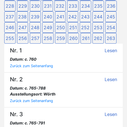
228
229
230
231
232
233
234
235
236
237
238
239
240
241
242
243
244
245
246
247
248
249
250
251
252
253
254
255
256
257
258
259
260
261
262
263
Nr. 1
Lesen
Datum: c. 760
Zurück zum Seitenanfang
Nr. 2
Lesen
Datum: c. 765-788
Ausstellungsort: Wörth
Zurück zum Seitenanfang
Nr. 3
Lesen
Datum: c. 765-791