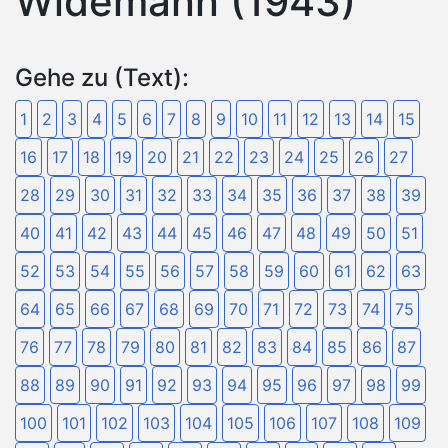
Widemann (1943)
Gehe zu (Text):
1
2
3
4
5
6
7
8
9
10
11
12
13
14
15
16
17
18
19
20
21
22
23
24
25
26
27
28
29
30
31
32
33
34
35
36
37
38
39
40
41
42
43
44
45
46
47
48
49
50
51
52
53
54
55
56
57
58
59
60
61
62
63
64
65
66
67
68
69
70
71
72
73
74
75
76
77
78
79
80
81
82
83
84
85
86
87
88
89
90
91
92
93
94
95
96
97
98
99
100
101
102
103
104
105
106
107
108
109